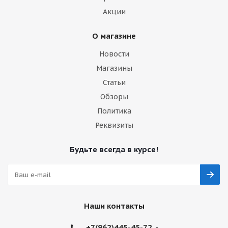
Акции
4 460
₽
О магазине
Подробнее
Новости
Магазины
БЕСПЛАТНЫЙ ШИНОМОНТАЖ
Статьи
РАСШИРЕННАЯ ГАРАНТИЯ
Обзоры
Политика
Реквизиты
Будьте всегда в курсе!
PIRELLI 175/65 R14 82 T Winter Ice FR TL Автошина
Много
Наши контакты
5 150
₽
+7(962)445-45-72