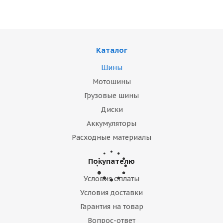
Много
4 310
₽
Подробнее
Каталог
Шины
Мотошины
БЕСПЛАТНЫЙ ШИНОМОНТАЖ
Грузовые шины
РАСШИРЕННАЯ ГАРАНТИЯ
Диски
Аккумуляторы
Расходные материалы
Покупателю
Условия оплаты
FORMULA 175/65 R14 82 T Formula Ice Friction XL
TL Автошина
Условия доставки
Гарантия на товар
Много
Вопрос-ответ