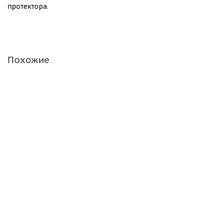
протектора.
Похожие
БЕЗУСЛОВНАЯ ГАРАНТИЯ
БЕСПЛАТНЫЙ ШИНОМОНТАЖ
175/65 R14 CORDIANT WINTER_DRIVE_2 86 T БК
Автошина