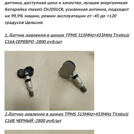
датчика, доступная цена и качество, лучшая энергоемкая
батарейка
maxell
CH
2050
CR
, усиленная антенна, подходит
на 99,9% машин, режим эксплуатации от -45 до +120
градусов Цельсия.
1. Датчик давления в шинах TPMS 315MHz+433MHz Tirebull
C16A СЕРЕБРО -2800 руб/шт
2.Датчик давления в шинах TPMS 315MHz+433MHz Tirebull
C16B ЧЕРНЫЙ -2800 руб/шт