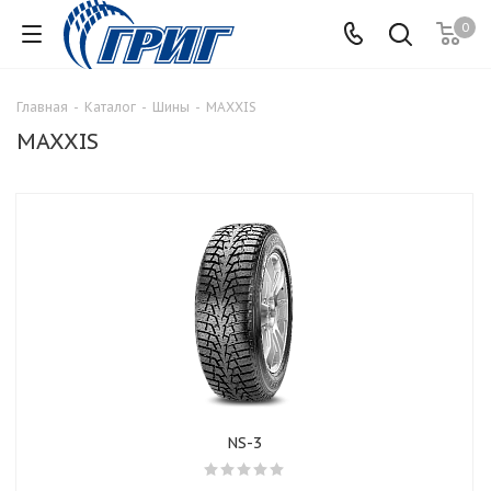
0
Главная
-
Каталог
-
Шины
-
MAXXIS
MAXXIS
NS-3