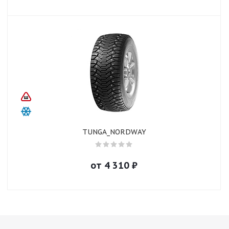
TUNGA_NORDWAY
от
4 310
₽