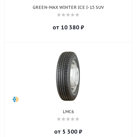
GREEN-MAX WINTER ICE I-15 SUV
от
10 380
₽
LMC6
от
5 300
₽