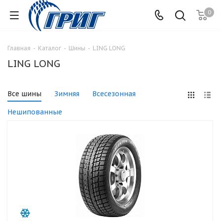
0
Главная
-
Каталог
-
Шины
-
LING LONG
LING LONG
Все шины
Зимняя
Всесезонная
Нешипованные