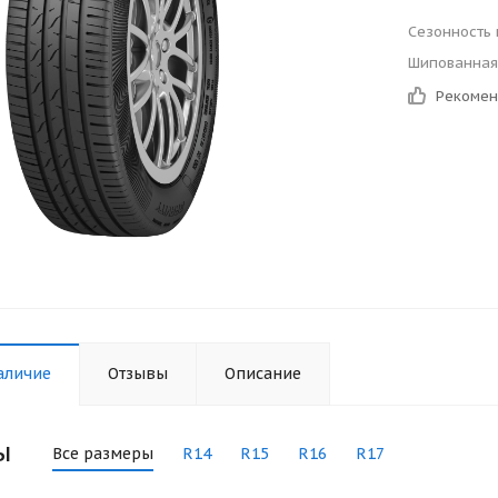
Сезонность
Шипованная
Рекоме
аличие
Отзывы
Описание
ы
Все размеры
R14
R15
R16
R17