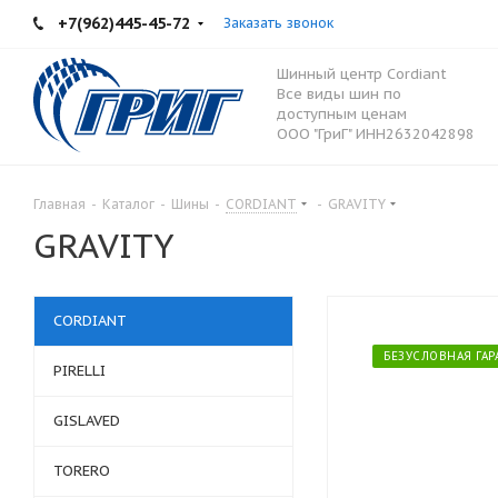
+7(962)445-45-72
Заказать звонок
Шинный центр Cordiant
Все виды шин по
доступным ценам
ООО "ГриГ" ИНН2632042898
Главная
-
Каталог
-
Шины
-
CORDIANT
-
GRAVITY
GRAVITY
CORDIANT
БЕЗУСЛОВНАЯ ГА
PIRELLI
GISLAVED
TORERO