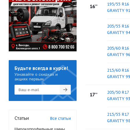
195/55 R1
16''
GRAVITY 9
205/55 R1
GRAVITY 9
205/60 R1
GRAVITY 9
Будьте всегда в курсе!
215/60 R1
Узнавайте о скидках и
GRAVITY 9
акциях первым
205/50 R1
17''
GRAVITY 9
215/55 R1
Статьи
Все статьи
GRAVITY 9
Широкопрофильные шины