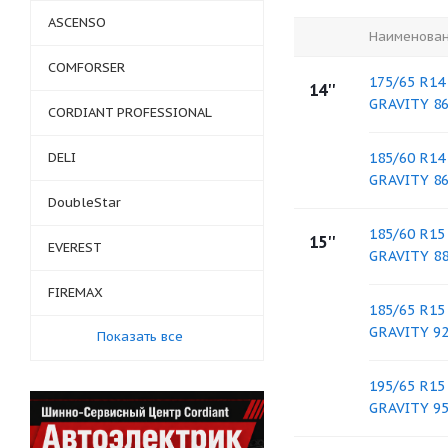
ASCENSO
Наименова
COMFORSER
175/65 R1
14''
GRAVITY 8
CORDIANT PROFESSIONAL
DELI
185/60 R1
GRAVITY 8
DoubleStar
185/60 R1
15''
EVEREST
GRAVITY 8
FIREMAX
185/65 R1
GRAVITY 9
Показать все
195/65 R1
GRAVITY 9