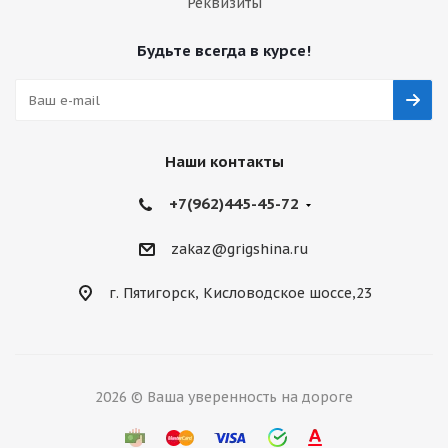
Реквизиты
Будьте всегда в курсе!
215/55 R17 CORDIANT RUN TOUR 98 V БК XL
Автошина
Много
Наши контакты
7 860
₽
+7(962)445-45-72
Подробнее
zakaz@grigshina.ru
г. Пятигорск, Кисловодское шоссе,23
БЕЗУСЛОВНАЯ ГАРАНТИЯ
БЕСПЛАТНЫЙ ШИНОМОНТАЖ
2026 © Ваша уверенность на дороге